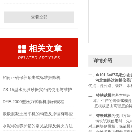
查看全部
相关文章
RELATED ARTICLES
详情介绍
一、
Φ101.6×87马歇尔
如何正确保养顶击式标准振筛机
河北鑫路达路桥仪器
优点，是公路、铁路、水
ZS-15型水泥胶砂振实台的使用与维护
二、
铸铁试模
的基本构造
本厂生产的铸铁
试模
是
DYE-2000型压力试验机|操作规程
底模板是由高强度的铸铁
谈谈混凝土磨平机的构造及原理有哪些
三、
铸铁试模
的使用方法
铸铁试模使用时，先将两
水泥标准养护箱的常见故障及解决方法
对正两块侧模板，保证模
母，保证各板下侧面与低