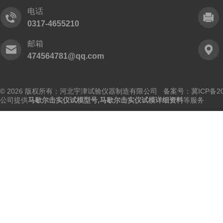
电话
0317-4655210
邮箱
474564781@qq.com
© 2026 版权所有：河北宇津试验仪器制造有限公司
备案号：冀ICP备202
公司提供
马歇尔击实仪试模型号,马歇尔击实仪试模详细资料
等服务