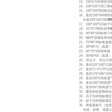
13、150立方砼密封试
14、150*150*150三
15、150*150*600
16、直径150*300弹
长条150*150*300
弹
17、100*100*515
18、25*25*280水泥
干
19、40*40*160砂
20、铜8字沥青延伸试
21、70*80*30砂浆
22、38*89*74（
23、60*70*100净浆
24、36*60*60（高度）
25、20立方、30立方
26、直径101*180*
27、直径71.4*170*1
28、直径175*185*1
29、直径150*230高
30、直径100*180高度
31、直径50*130高
32、重型和轻型两
33、石子压碎指标测定
34、砂子压碎指标测定
35、坍落度标尺（优质
水泥、砂浆、混凝土干