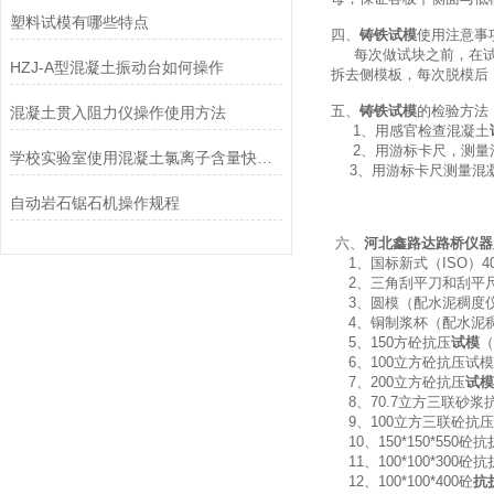
塑料试模有哪些特点
四、
铸铁试模
使用注意事
每次做试块之前，在试模
HZJ-A型混凝土振动台如何操作
拆去侧模板，每次脱模后
五、
铸铁试模
的检验方法
混凝土贯入阻力仪操作使用方法
1、用感官检查混凝土
2、用游标卡尺，测量
学校实验室使用混凝土氯离子含量快速测定仪标准
3、用游标卡尺测量混
自动岩石锯石机操作规程
六、
河北鑫路达路桥仪器
1、国标新式（ISO）40
2、三角刮平刀和刮平
3、圆模（配水泥稠度仪用）
4、铜制浆杯（配水泥
5、150方砼抗压
试模
（
6、100立方砼抗压试模（3
7、200立方砼抗压
试模
8、70.7立方三联砂浆
9、100立方三联砼抗压试
10、150*150*550砼抗
11、100*100*300砼
12、100*100*400砼
抗