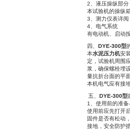
2
、液压操纵部分
本试验机的操纵
3
、测力仪表详阅
4
、电气系统
有电动机、启动
四、
DYE-300
型
本
水泥压力机
安
定，试验机周围
浆，确保螺栓埋
量抗折台面的平
本机电气应有接
五、
DYE-300
型
1
、使用前的准备
使用前应先打开
固件是否有松动
接地，安全防护