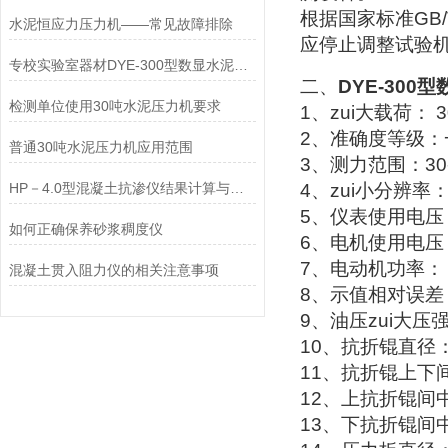
根据国家标准
GB/
水泥恒应力压力机——常见故障排除
应停止调整试验
专校实验室器材DYE-300型数显水泥压力机技术要求
二、
DYE-300
型
检测单位使用30吨水泥压力机要求
1
、zui大载荷：
3
2
、准确度等级：
普通30吨水泥压力机应用范围
3
、测力范围：
30
HP－4.0型混凝土抗渗仪结果计算与维护保养
4
、zui小分辨率
5
、仪表使用电压
如何正确保养砂浆稠度仪
6
、电机使用电压
7
、电动机功率：
混凝土贯入阻力仪的相关注意事项
8
、示值相对误差
9
、油压zui大压
10
、抗折锟直径
11
、抗折锟上下
12
、上抗折锟间
13
、下抗折锟间