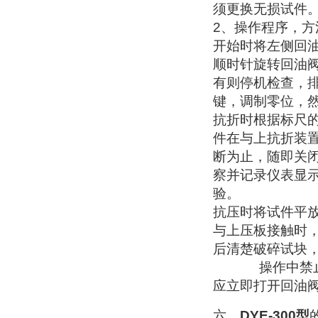
须更换无损试件
2
、操作程序，方
开始时将左侧回
顺时针旋转回油
有则停机检查，
键，调制零位，
抗折时根据标尺
件在与上抗折装
断为止，随即关
察并记录仪表
显
验。
抗压时将试件平
与上压板接触时
后清楚破碎试块
操作中禁止将手
应立即打开回油
六、
DYE-300
型