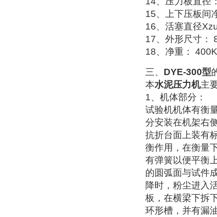
14
、压力板直径
15
、上下压板间
16
、活塞直径
X
z
17
、外形尺寸：
18
、净重：
400K
三、
DYE-300
型
本
水泥压力机
主
1
、机体部分：
试验机机体有衡
分安装在机架右
抗折台面上装有
衡作用，在衡
量
有弹簧以便平衡
的圆弧面与试件
降时，粉尘进入
板，在横梁下拆
环形槽
，并有漏