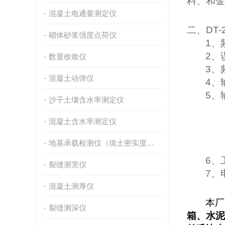
料、和金
混凝土电通量测定仪
二、
DT-
砌体砂浆强度点荷仪
1
、
2
、
数显收敛仪
3
、
混凝土动弹仪
4
、
5
、
沙子土壤含水率测定仪
混凝土含水率测定仪
地基承载检测仪（填土密实度测定仪）
6
、
裂缝测宽仪
7
、
混凝土测厚仪
本厂
裂缝测深仪
箱、水泥