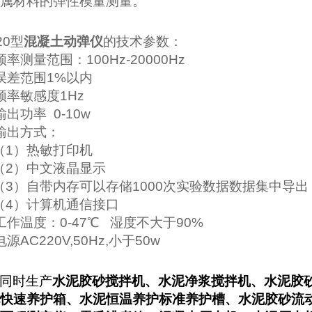
属材料的弹性模量测量。
20
型
混凝土动弹仪
的技术参数：
频率测量范围：
100Hz-20000Hz
误差范围
1%
以内
频率敏感度
1Hz
输出功率
0-10w
输出方式：
（1）
热敏打印机
（2）
中文液晶显示
（3）
自带内存可以存储
1000
次实验数据数据集中导出
（4）
计算机通信接口
工作温度：
0-47
℃
湿度不大于
90%
电源
AC220V,50Hz,
小于
50w
同时生产
水泥胶砂搅拌机、水泥净浆搅拌机、水泥胶
快速养护箱、水泥恒温养护标准养护槽、水泥胶砂流