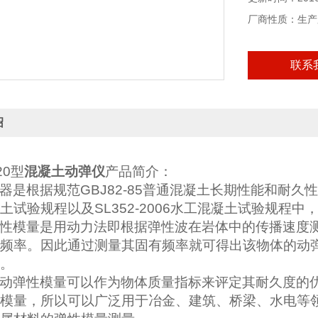
厂商性质：生产
联系
绍
20
型
混凝土动弹仪
产品简介：
器
是根据规范
GBJ82-85
普通混凝土长期性能和耐久
土试验规程以及
SL352-2006
水工混凝土试验规程中
性模量是用动力法即根据弹性波在岩体中的传播速度
频率。因此通过测量其固有频率就可得出该物体的动
。
动弹性模量可以作为物体质量指标来评定其耐久度的
模量，所以可以广泛用于冶金、建筑、桥梁、水电等