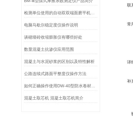
BM-Ⅲ型摆式摩擦系数测定仪产品简介
联
检测单位使用的自动双双端面磨平机安装
常
电脑马歇尔稳定度仪操作说明
谈砌墙砖收缩膨胀仪有哪些好处
数显混凝土抗渗仪应用范围
混凝土与水泥砂浆的区别以及特性解析
详
公路连续式路面平整度仪操作方法
补
如何正确操作使用DW-40型防水卷材低温试验箱
混凝土取芯机 混凝土取芯机简介