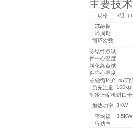
主要技术
规格
3
组（
1
冻融循
环周期
循环次数
冻结终点试
件中心温度
融化终点试
件中心温度
冻融循环介
-45
℃
100kg
质充注量
制冷压缩机
进口全
3KW
加热功率
3.5KW
平均运
行功率