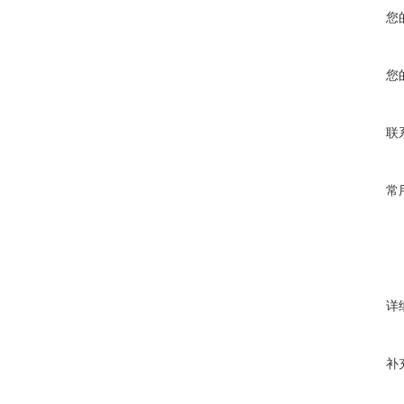
您
您
联
常
详
补