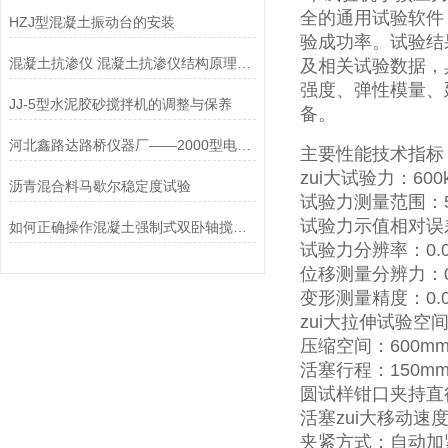
全的通用试验软件
HZJ型混凝土振动台的安装
验成功率。试验结
混凝土抗渗仪 混凝土抗渗仪结构原理等指标概述
及相关试验数据，
强度、弹性模量、
JJ-5型水泥胶砂搅拌机的调整与保养
备。
河北鑫路达路桥仪器厂——2000型电液式压力机操作规程
主要性能技术指标
zui大试验力：600
沥青混合料马歇尔稳定度试验
试验力测量范围：50
试验力示值相对误
如何正确操作混凝土强制式双卧轴搅拌机
试验力分辨率：0.0
位移测量分辨力：0
变形测量精度：0.0
zui大拉伸试验空间
压缩空间：600m
活塞行程：150m
圆试样钳口夹持直径
活塞zui大移动速度：
夹紧方式：自动加