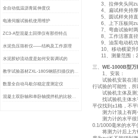
3、拉伸夹头间zu
全自动低温沥青延伸度仪
4、扁试样夹持厚度
5、圆试样夹持直径：
电液伺服试验机使用维护
6、上下压板间zui
7、弯曲试验时两支点
ZC3-A型混凝土回弹仪有那些特点
8、工作活塞直径×行
9、油泵电动机功率
水泥负压筛析仪——结构及工作原理
10、移动横梁升降
11、测量范围：200
水泥胶砂流动度是如何安装调试的
三、
WE-1000B
教学试验器材ZXL-180S钢筋扫描仪的产品特点
1、安装：
试验机安装在清洁
数显全自动马歇尔稳定度测定仪
行试验的可能性，所
试验机主体及测力
混凝土双卧轴和单卧轴搅拌机的比较分析
找试验机主体水平
平仪找到±1格，不
测力计顶上有两个
测力计的水平很重
0.1/1000毫米的
将测力计后上方铁