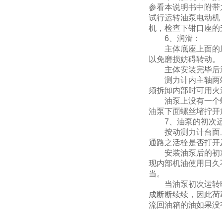
参看本说明书中附带
试行运转油泵电动机
机，检查下钳口座的
6、润滑：
主体底座上面的压
以免磨损妨碍转动。
主体安装完毕后通
测力计内主轴两端
须拆卸内部时可用火
油泵上没有一个螺
油泵下面螺丝堵拧开
7、油泵的初次运
按动测力计台面上
通路之活栓是否打开
安装油泵后的初次
现内部机油使用日久
当。
当油泵初次运转时
成断断续续，因此荷
流回油箱的油如果没