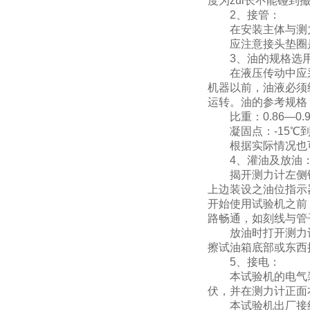
度为zui长不能碰到
2、接管：
在安装主体与测力
应注意接头垫圈是
3、油的规格选用
在液压传动中应采
机器以前，油液必须
运转。油的参考规格
比重：0.86—0.9
凝固点：-15℃到-
根据实际情况也可采
4、灌油及放油
揭开测力计左侧铁
上边装设之油位指示
开始使用试验机之前
路畅通，如刻线与管
放油时打开测力计
擦试油箱底部或东西
5、接电：
本试验机的电气装
伏，并在测力计正面
本试验机出厂接线电