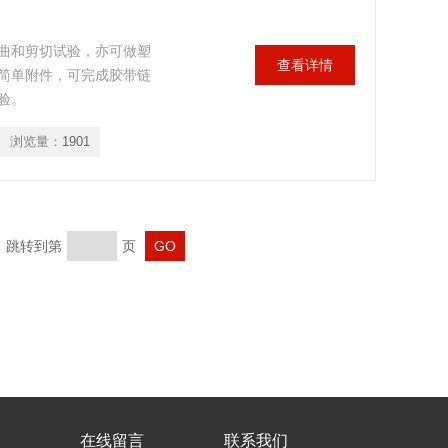
曲和剪切试验，亦可做塑
查看详情
简单附件，可完成胶带链
验。
浏览量：
1901
页 跳转到第
页
在线留言
联系我们