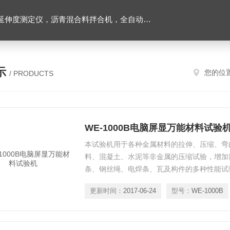
离心式抽提仪，马歇尔电动击实仪，车辙试验成型机，连续式路面八轮平整度仪，商品混凝土搅拌站试验仪器，试模
示
您的位
/ PRODUCTS
WE-1000B电脑屏显万能材料试验
本试验机用于各种金属材料的拉伸、压缩、弯
料、混凝土、水泥等非金属的压缩试验，增加
条、钢丝绳、电焊条、瓦及构件的多种性能试
式，高度低、重量轻，尤其适用于工程施工部
更新时间：
2017-06-24
型号：
WE-1000B
验力时间曲线、试验力、试验力峰值，具有明
实验数据方便直观。 可直接测定材料的抗拉
以对实验结果进行打