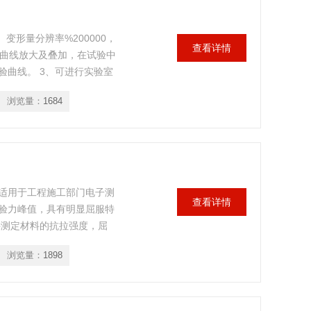
变形量分辨率%200000，
查看详情
义，曲线放大及叠加，在试验中
验曲线。 3、可进行实验室
可进行组样试验。
浏览量：
1684
适用于工程施工部门电子测
查看详情
验力峰值，具有明显屈服特
接测定材料的抗拉强度，屈
浏览量：
1898