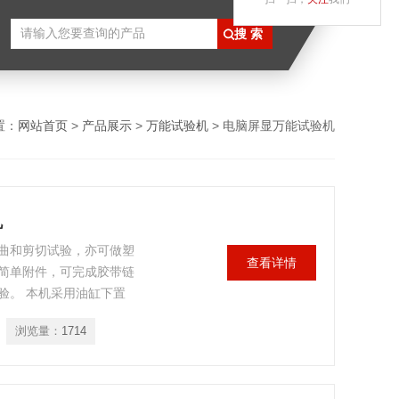
置：
网站首页
>
产品展示
>
万能试验机
> 电脑屏显万能试验机
机
曲和剪切试验，亦可做塑
查看详情
简单附件，可完成胶带链
验。 本机采用油缸下置
门电子测力，液晶屏显示试
浏览量：
1714
显屈服特征材料的屈服力，
强度，屈服强度等性能，可