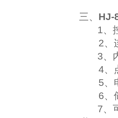
三、
HJ-
1、控温
2、连
3、内箱
4、点源
5、电热
6、储水
7、可容