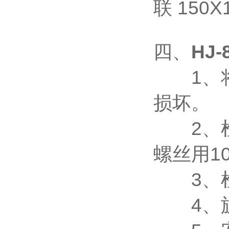
联 150
四、
HJ-
1、将
损坏。
2、检
螺丝用1
3、检
4、旋