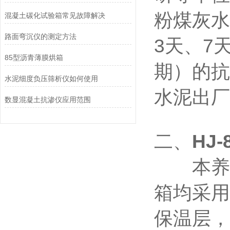
粉煤灰水
混凝土碳化试验箱常见故障解决
路面弯沉仪的测定方法
3天、7
85型沥青薄膜烘箱
期）的抗
水泥细度负压筛析仪如何使用
水泥出厂
数显混凝土抗渗仪应用范围
二、
HJ-
本养护
箱均采用
保温层，