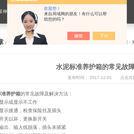
欢迎您！
离心式抽提仪，马歇尔电动击实仪，车辙试验成型机，连续式路面八轮平整度仪，商品混凝土搅拌站试验仪器，试模
来自局域网的朋友！有什么可以帮
助您的吗？
章
您的位置：
/ ARTICLE
水泥标准养护箱的常见故
发布时间： 2017-12-01 点击次数
标准养护箱
的常见故障及解决方法：
不显示或显示不工作
源显示接通，检查保险丝及插头
源开关以坏，更换新开关
表输出、输入线脱落，插头末插紧