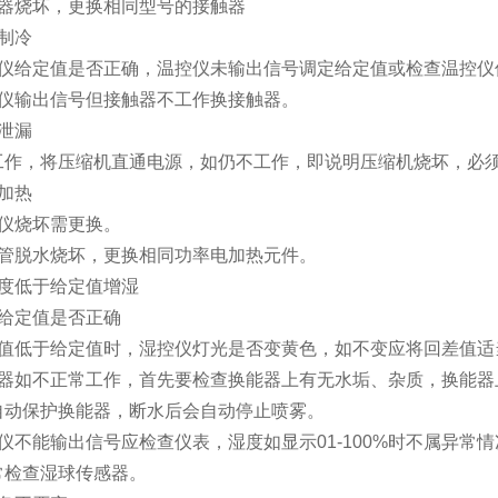
触器烧坏，更换相同型号的接触器
制冷
控仪给定值是否正确，温控仪未输出信号调定给定值或检查温控仪
控仪输出信号但接触器不工作换接触器。
泄漏
工作，将压缩机直通电源，如仍不工作，即说明压缩机烧坏，必
加热
控仪烧坏需更换。
热管脱水烧坏，更换相同功率电加热元件。
温度低于给定值增湿
查给定值是否正确
数值低于给定值时，湿控仪灯光是否变黄色，如不变应将回差值适
湿器如不正常工作，首先要检查换能器上有无水垢、杂质，换能器
自动保护换能器，断水后会自动停止喷雾。
仪不能输出信号应检查仪表，湿度如显示01-100%时不属异
常检查湿球传感器。