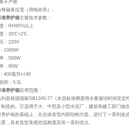
胶条不严密
法将磁条拉宽（用电吹风）。
标准养护箱
主要技术参数：
度：RH95%以上
度：20℃+2℃
压：220V
：1000W
率：500W
率：90W
：400毫升/小时
积：5.5L
标准养护箱
应用范围：
列是根据国家GB1345-77《水泥标准稠度用水量凝结时间安
计制造的。它适用于大、中型及小型水泥厂，建筑和建工部门做
原养护箱的基础上，在总体造型内部结构方面，进行了一系列改
装置，具有造型美观控温精度高等一系列优点。