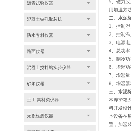
5、磁力
沥青试验仪器
用加温方
二、
水泥
混凝土钻孔取芯机
1、控制湿
2、控制温
防水卷材仪器
3、电源电
4、总功率
路面仪器
5、制冷功
6、增湿功
混凝土搅拌站实验仪器
7、增湿量
砂浆仪器
8、增湿器容
三、
水泥
土工 集料类仪器
本养护箱系
料开发设
无损检测仪器
本设备在
置，加湿