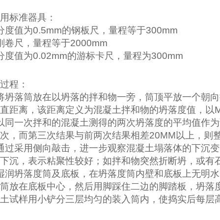
用标准器具：
分度值为
0.5mm
的钢板尺，量程等于
300mm
刚卷尺，量程等于
2000mm
分度值为
0.02mm
的游标卡尺，量程为
300mm
过程：
将坍落筒放在以坍落的拌和物一旁，筒顶平放一个朝向
直距离，该距离定义为混凝土拌和物的坍落度值，以
以同一次拌和的混凝土测得的两次坍落度的平均值作为
次，而第三次结果与前两次结果相差
20MM
以上，则
通过采用侧向敲击，进一步观察混凝土塌落体的下沉变
下沉，表示粘聚性较好；如拌和物突然折断坍，或有
湿润坍落度筒及底板，在坍落度筒内壁和底板上无明水
筒放在底板中心，然后用脚踩住二边的脚踏板，坍落
土试样用小铲分三层均匀的装入筒内，使捣实后每层