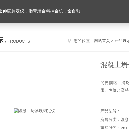
离心式抽提仪，马歇尔电动击实仪，车辙试验成型机，连续式路面八轮平整度仪，商品混凝土搅拌站试验仪器，试模
示
您的位置：
网站首页
>
产品展
/ PRODUCTS
混凝土坍
简要描述：混
廉、性价比高特
产品型号：
所属分类：混凝
更新时间：2016-