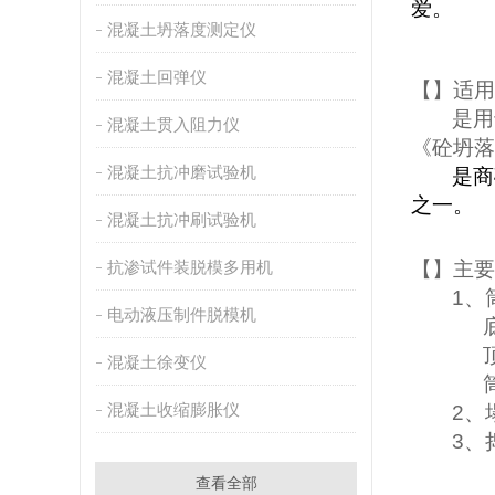
爱。
混凝土坍落度测定仪
混凝土回弹仪
【
】适用
是用
混凝土贯入阻力仪
《砼坍落
混凝土抗冲磨试验机
是商
之一。
混凝土抗冲刷试验机
抗渗试件装脱模多用机
【
】主要
1
、
电动液压制件脱模机
混凝土徐变仪
混凝土收缩膨胀仪
2
、
3
、
查看全部