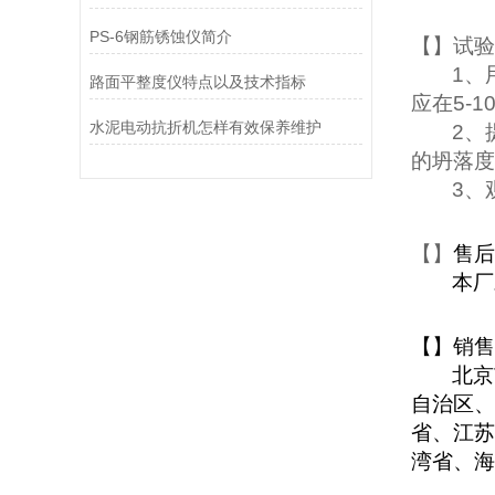
PS-6钢筋锈蚀仪简介
【
】试验
1
、
路面平整度仪特点以及技术指标
应在
5-1
水泥电动抗折机怎样有效保养维护
2
、
的坍落度
3
、
【
】
售后
本厂
【
】销售
北京
自治区、
省、江苏
湾省、海