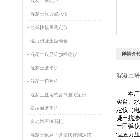
混凝土振动台
混凝土压力泌水仪
砼弹性模量测定仪
磁力混凝土振动台
详情介
混凝土数显维勃稠度仪
混凝土磨平机
混凝土坍
混凝土切片机
本厂
混凝土直读式含气量测定仪
实台、水
双端面磨平机
定仪（电
凝土抗渗
自动岩石锯石机
土回弹仪
恒应力压
混凝土氯离子含量快速测定仪