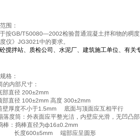
范围：
于按
GB/T50080
—
2002
检验普通混凝土拌和物的稠度
度仪》
JG3021
中的要求。
砼搅拌站、质检公司、水泥厂、建筑施工单位、有关专
规格：
筒的内部尺寸：
底部直径
200
±
2mm
顶部直径
100
±
2mm
高度
300
±
2mm
筒壁厚度不小于
1.5mm
底面与顶面应互相平行
塌落度筒：外表面应平整光洁，内壁应光滑，无凹凸部
捣棒：捣棒直径为ф
16
±
0.2mm
长度
600
±
5mm
端部应呈圆形