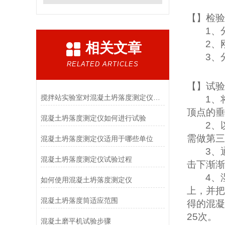
【
】检验
1
、
2
、
相关文章
3
、
RELATED ARTICLES
【
】试验
搅拌站实验室对混凝土坍落度测定仪要求
1
、
顶点的垂
混凝土坍落度测定仪如何进行试验
2
、
需做第三
混凝土坍落度测定仪适用于哪些单位
3
、
混凝土坍落度测定仪试验过程
击下渐渐
4
、
如何使用混凝土坍落度测定仪
上，并把
混凝土坍落度筒适应范围
得的混凝
25
次。
混凝土磨平机试验步骤