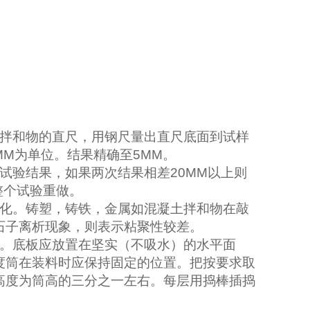
拌和物的直尺，用钢尺量出直尺底面到试样
MM
为单位。结果精确至
5MM
。
试验结果，如果两次结果相差
20MM
以上则
整个试验重做。
化。铸塑，铸铁，金属如混凝土拌和物在敲
石子离析现象，则表示粘聚性较差。
。底板应放置在坚实（不吸水）的水平面
度筒在装料时应保持固定的位置。把按要求取
高度为筒高的三分之一左右。每层用捣棒插捣