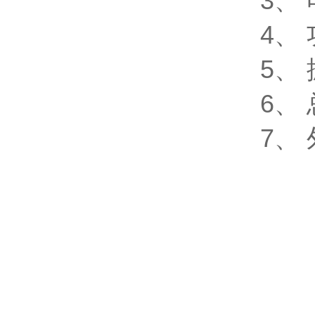
3、
4、 
5、 
6、 
7、 