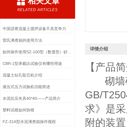
相关文章
RELATED ARTICLES
中国沥青混凝土搅拌设备不具竞争力
雷氏沸煮箱的使用方法
详情介绍
如何操作使用SZ-100型（数显型）砂浆凝结时间测定仪
CBR-1型承载比试验仪有哪些用途
【产品简
混凝土钻孔取芯机介绍
砌墙砖
液压式压力试验机功能简述
GB/T2
水泥抗压夹具40*40——产品简介
求》是采
塑料试模如何拆模
附的装置
FZ-31A型水泥沸煮箱操作规程