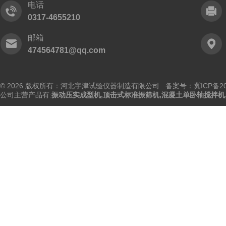
电话
0317-4655210
邮箱
474564781@qq.com
© 2026 版权所有：河北宇津试验仪器制造有限公司
备案号：冀ICP备202
公司主营产品有:
振动压实成型机
,
顶击式标准振筛机
,
混凝土单卧轴搅拌机