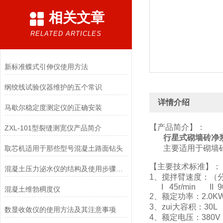
相关文章
RELATED ARTICLES
新标准蝶式引伸仪使用方法
纲绞线试验仪器维护的五个常识
详情介绍
马歇尔稳定度测定仪的正确安装
【产品简介】：
ZXL-101型裂缝测宽仪产品简介
行星式砌墙砖净
主要适用于砌墙
取芯机适用于那些型号混凝土路面钻头
【主要技术标准】：
混凝土压力泌水仪的结构及使用步骤具体有哪些
1、搅拌臂速度：（
I 45r/min II 90R
混凝土维勃稠度仪
2、额定功率：2.0K
3、zui大容积：30L
数显收敛仪的使用方法及其注意事项
4、额定电压：380V