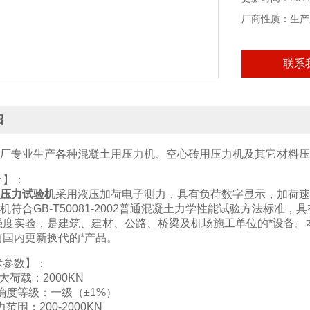
厂商性质：生产
联系
绍
专业生产各种混凝土用压力机、空心砖用压力机及其它材料压
介】：
压力试验机
采用液压加荷电子测力，具有负荷数字显示，加荷速
机符合GB-T50081-2002普通混凝土力学性能试验方法标
强度实验，是建筑、建材、公路、桥梁及机场施工单位的*设备。
前国内更新换代的*产品。
术参数】：
i大荷载：2000KN
确度等级：一级（±1%）
范围：200-2000KN