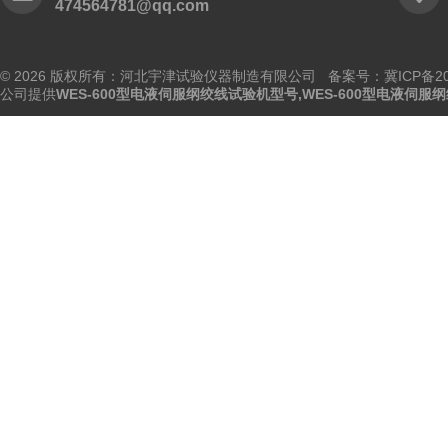
474564781@qq.com
© 2026 版权所有：河北宇津试验仪器制造有限公司
备案号：冀ICP备202
公司提供
WES-600型电液伺服纲绞线试验机型号,WES-600型电液伺