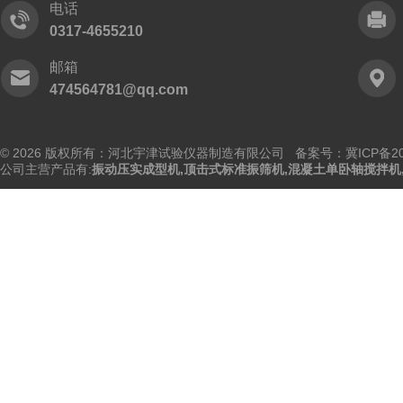
电话
0317-4655210
邮箱
474564781@qq.com
© 2026 版权所有：河北宇津试验仪器制造有限公司
备案号：冀ICP备202
公司主营产品有:
振动压实成型机
,
顶击式标准振筛机
,
混凝土单卧轴搅拌机