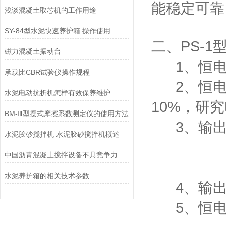
能稳定可靠
浅谈混凝土取芯机的工作用途
SY-84型水泥快速养护箱 操作使用
二、PS-1
磁力混凝土振动台
1、恒电位控
承载比CBR试验仪操作规程
2、恒电位
水泥电动抗折机怎样有效保养维护
10%，研
BM-Ⅲ型摆式摩擦系数测定仪的使用方法
3、输出电
水泥胶砂搅拌机 水泥胶砂搅拌机概述
0~±
中国沥青混凝土搅拌设备不具竞争力
0~±
水泥养护箱的相关技术参数
4、输出槽
5、恒电流