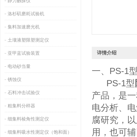
静力触探仪
洛杉矶磨耗试验机
集料加速磨光机
土壤液塑限塑测定仪
详情介绍
亚甲蓝试验装置
电动砂当量
一、PS-1
锈蚀仪
PS-1型
石料冲击试验仪
产品，是一
电分析、电
粗集料分样器
腐研究，以
细集料棱角性测定仪
用，也可辅
细集料吸水性测定仪（饱和面）