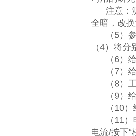
注意：测
全暗，改换
（5）参比
（4）将分
（6）给
（7）给
（8）工作
（9）给
（10）
（11）电
电流/按下