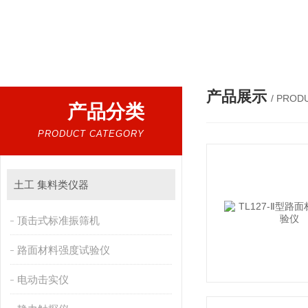
热门搜索：
万能试验机，压力试验机，沥青延伸度测定仪，沥青混合料拌合机，全自动沥青混合料离心式抽提仪，马歇尔电动击
产品展示
/ PROD
产品分类
PRODUCT CATEGORY
土工 集料类仪器
顶击式标准振筛机
路面材料强度试验仪
电动击实仪