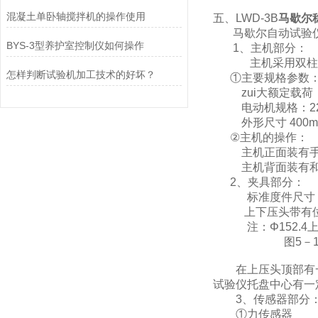
混凝土单卧轴搅拌机的操作使用
五、LWD-3B
马歇尔
马歇尔自动试验仪
BYS-3型养护室控制仪如何操作
1、主机部分：
主机采用双柱框架
怎样判断试验机加工技术的好坏？
①主要规格参数
zui大额定载荷：
电动机规格：220V
外形尺寸 400mm×
②主机的操作：
主机正面装有手动
主机背面装有和控
2、夹具部分：
标准度件尺寸：Φ15
上下压头带有位移
注：Φ152.4上
图5－1试
在上压头顶部有一
试验仪托盘中心有一
3、传感器部分
①力传感器