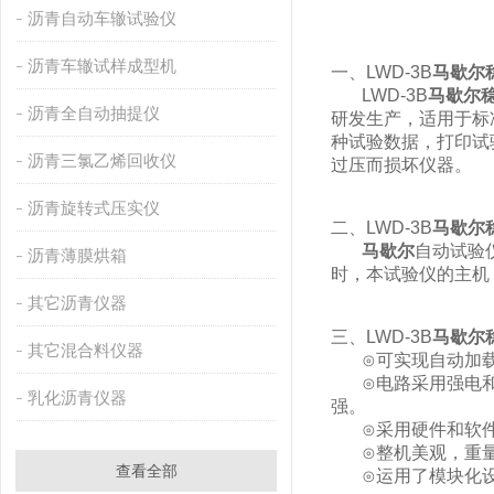
沥青自动车辙试验仪
沥青车辙试样成型机
一、LWD-3B
马歇尔
LWD-3B
马歇尔
沥青全自动抽提仪
研发生产，适用于标
种试验数据，打印试
沥青三氯乙烯回收仪
过压而损坏仪器。
沥青旋转式压实仪
二、LWD-3B
马歇尔
马歇尔
自动试验
沥青薄膜烘箱
时，本试验仪的主机
其它沥青仪器
三、LWD-3B
马歇尔
其它混合料仪器
⊙可实现自动加载
⊙电路采用强电和弱
乳化沥青仪器
强。
⊙采用硬件和软件
⊙整机美观，重量
查看全部
⊙运用了模块化设