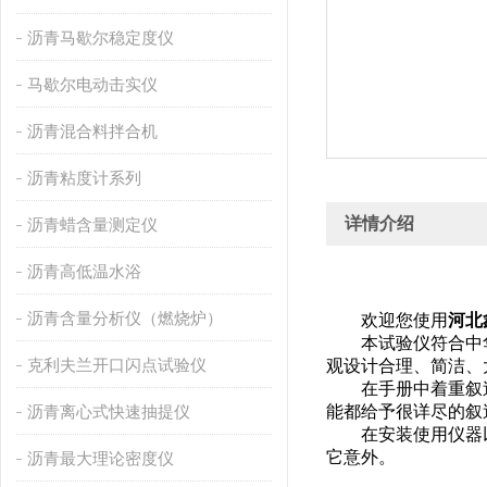
沥青马歇尔稳定度仪
马歇尔电动击实仪
沥青混合料拌合机
沥青粘度计系列
详情介绍
沥青蜡含量测定仪
沥青高低温水浴
沥青含量分析仪（燃烧炉）
欢迎您使用
河北
本试验仪符合中华人
克利夫兰开口闪点试验仪
观设计合理、简洁、
在手册中着重叙述
沥青离心式快速抽提仪
能都给予很详尽的叙
在安装使用仪器以
它意外。
沥青最大理论密度仪