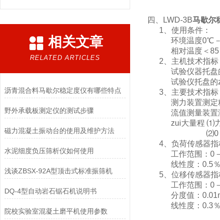
四、LWD-3B
马歇尔
1、使用条件：
相关文章
环境温度0℃－6
相对温度＜85
RELATED ARTICLES
2、主机技术指标
试验仪器托盘的垂直
试验仪托盘的zui
沥青混合料马歇尔稳定度仪有哪些特点
3、主要技术指标
测力装置测定精度±
野外承载板测定仪的测试步骤
流值测量装置测
zui大量程 ⑴力值
磁力混凝土振动台的使用及维护方法
⑵0－15.
4、负荷传感器指
水泥细度负压筛析仪如何使用
工作范围：0－5
线性度：0.5
浅谈ZBSX-92A型顶击式标准振筛机
5、位移传感器指
工作范围：0－1
DQ-4型自动岩石锯石机说明书
分度值：0.01
线性度：0.3
院校实验室混凝土磨平机使用参数