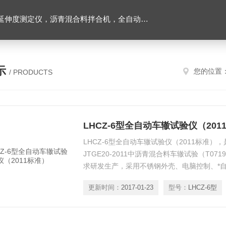
离心式抽提仪，马歇尔电动击实仪，车辙试验成型机，连续式路面八轮平整度仪，商品混凝土搅拌站试验仪器，试模
示
您的位置
/ PRODUCTS
LHCZ-6型全自动车辙试验仪（201
LHCZ-6型全自动车辙试验仪（2011标准）
JTGE20-2011中沥青混合料车辙试验（T071
求研发生产，采用不锈钢外壳、电脑控制、*
更新时间：
2017-01-23
型号：
LHCZ-6型