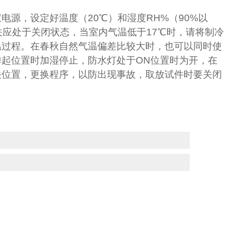
仪电源，设定好温度（
20
℃）和湿度
RH%
（
90%
以
关应处于关闭状态，当室内气温低于
17
℃时，请将制冷
温过程。在春秋自然气温偏差比较大时，也可以同时使
弹起位置时加湿停止，防水灯处于
ON
位置时为开，在
关位置，更换程序，以防出现事故，取放试件时要关闭