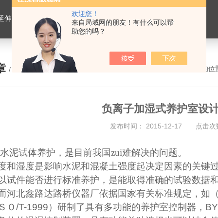
欢迎您！
离心式抽提仪，马歇尔电动击实仪，车辙试验成型机，连续式路面八轮平整度仪，商品混凝土搅拌站试验仪器，试模
来自局域网的朋友！有什么可以帮
助您的吗？
章
您的位
/ ARTICLE
负离子加湿式养护室设
发布时间： 2015-12-17 点击次数
水泥试体养护，是目前我国zui难解决的问题。
度和湿度是影响水泥和混凝土强度起决定因素的关键
以试件能否进行标准养护，是能取得准确的试验数据
而河北鑫路达路桥仪器厂依据国家有关标准规定，如
ＳＯ
/T-1999
）研制了具有多功能的养护室控制器，
BYS