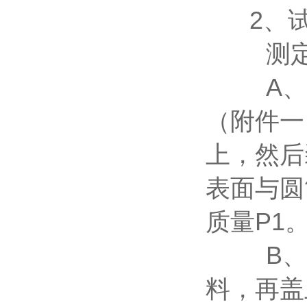
2、
测
A
（附件一
上，然后
表面与圆
质量P1
B
料，再盖