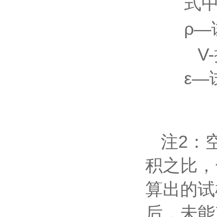
式
ρ—
V-
ε—
注2：
积之比，一
算出的试
后，未能