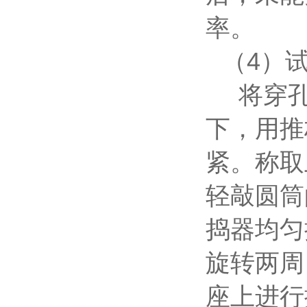
率。
（4）
将穿
下，用推
紧。称取
轻敲圆筒
捣器均匀
旋转两周
座上进