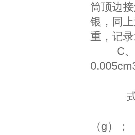
筒顶边接
银，同上
重，记录
C
0.005c
V=
P
（g）；