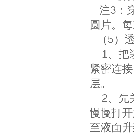
注3：
圆片。每
（5）
1、把
紧密连接
层。
2、先
慢慢打开
至液面升