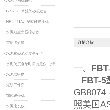
水泥电动抗折机
GZ-75/85水泥胶砂振动台
NRJ-411A水泥胶砂搅拌机
水泥细度负压筛析仪
详情介绍
雷氏沸煮箱
水泥胶砂流动度测定仪
水泥稠度凝结时间测定仪 （维卡仪）
一、
FB
水泥试验磨
FBT
泥浆三件套
GB8074
鄂式破碎机
照美国A
水泥比长仪