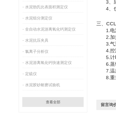
3
、
水泥勃氏比表面积测定仪
4
、
水泥组分测定仪
三、
CCL
全自动水泥游离氧化钙测定仪
1.
电
2.
加
水泥抗压夹具
3.
气
4.
控
氯离子分析仪
5.
计
水泥游离氧化钙快速测定仪
6.
蒸
7.
温
定硫仪
8.
重
水泥胶砂耐磨试验机
查看全部
留言询