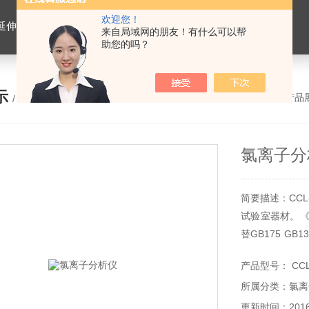
欢迎您！
离心式抽提仪，马歇尔电动击实仪，车辙试验成型机，连续式路面八轮平整度仪，商品混凝土搅拌站试验仪器，试模
来自局域网的朋友！有什么可以帮
助您的吗？
示
您的位置：
网站首页
>
产品
/ PRODUCTS
氯离子分
简要描述：CC
试验室器材。《
替GB175 G
氯离子含量不大
产品型号： CCL
标准的要求。
所属分类：氯离
更新时间：2016-