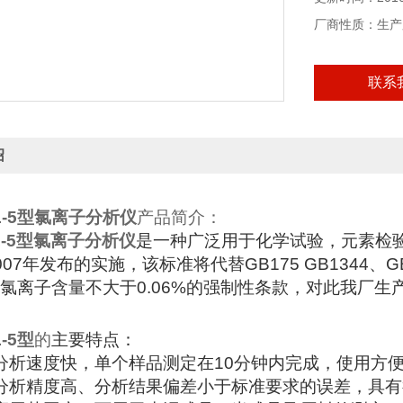
厂商性质：生产
联系
绍
-5
型氯离子分析仪
产品简介：
-5
型氯离子分析仪
是一种广泛用于化学试验，元素检
007
年发布的实施，该标准将代替
GB175 GB1344
、
G
氯离子含量不大于
0.06%
的强制性条款，对此我厂生
-5
型
的
主要特点：
分析速度快，单个样品测定在
10
分钟内完成，使用方
分析精度高、分析结果偏差小于标准要求的误差，具有