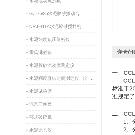
水泥电动抗折机
GZ-75/85水泥胶砂振动台
NRJ-411A水泥胶砂搅拌机
水泥细度负压筛析仪
详情介
雷氏沸煮箱
水泥胶砂流动度测定仪
一、
CCL
水泥稠度凝结时间测定仪 （维卡仪）
CCL
标准于
2
水泥试验磨
准规定了
泥浆三件套
二、
CCL
鄂式破碎机
1
、
2
、
水泥比长仪