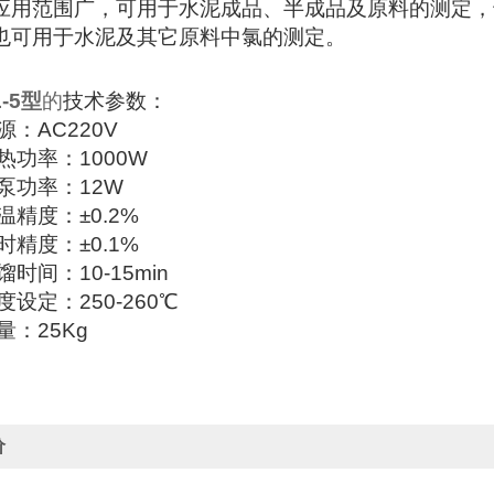
应用范围广，可用于水泥成品、半成品及原料的测定，
也可用于水泥及其它原料中氯的测定。
-5
型
的
技术参数：
源：
AC220V
热功率：
1000W
泵功率：
12W
温精度：
±0.2%
时精度：
±0.1%
馏时间：
10-15min
度设定：
250-260
℃
量：
25Kg
价