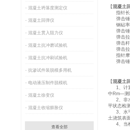
【
混凝土
混凝土坍落度测定仪
指针长度
弹击锤
混凝土回弹仪
钢砧率
弹击锤
混凝土贯入阻力仪
弹击拉
弹击杆
混凝土抗冲磨试验机
弹击拉簧
指针摩擦
混凝土抗冲刷试验机
弹击锤
抗渗试件装脱模多用机
【
混凝土
电动液压制件脱模机
1、计
中Rm—测
混凝土徐变仪
2、非
平状态检
混凝土收缩膨胀仪
3、水
土浇筑表面
4、当
查看全部