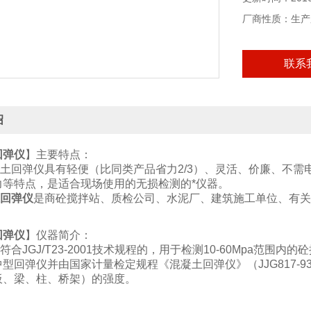
厂商性质：生产
联系
绍
回弹仪
】主要特点：
回弹仪具有轻便（比同类产品省力2/3）、灵活、价廉、不需
力等特点，是适合现场使用的无损检测的*仪器。
回弹仪
是商砼搅拌站、质检公司、水泥厂、建筑施工单位、有关
回弹仪
】仪器简介：
符合JGJ/T23-2001技术规程的，用于检测10-60Mpa范围内
型回弹仪并由国家计量检定规程《混凝土回弹仪》（JJG817-
板、梁、柱、桥架）的强度。