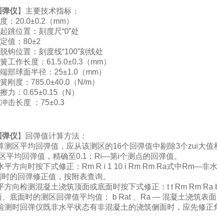
回弹仪
】主要技术指标：
：20.0±0.2（mm）
起跳位置：刻度尺“0”处
定值：80±2
脱钩位置：刻度线“100”刻线处
簧工作长度：61.5.0±0.3（mm）
端部球面半径：25±1.0（mm）
刚度：785.0±40.0（N/m）
力：0.65±0.15（N）
冲击长度 ：75±0.3
回弹仪
】回弹值计算方法：
算测区平均回弹值，应从该测区的16个回弹值中剔除3个zui大值和
区平均回弹值，精确至0.1；Ri—第i个测点的回弹值。
水平方向时按下式修正：Rm R i 1 10 i Rm Rm Ra式中Rm
测时的回弹修正值，按附表查询。
平方向检测混凝土浇筑顶面或底面时按下式修正：t t Rm Rm Ra b b
、底面时的测区回弹值平均值； b Rat 、Ra — 混凝土浇
检测时回弹仪既非水平状态有非混凝土的浇筑侧面时，应先修正