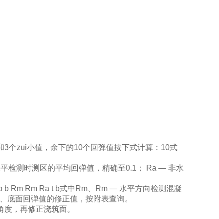
3个zui小值，余下的10个回弹值按下式计算：10式
—非水平检测时测区的平均回弹值，精确至0.1； Ra — 非水
 Rm Rm Ra t b式中Rm、Rm — 水平方向检测混凝
筑表面、底面回弹值的修正值，按附表查询。
角度，再修正浇筑面。