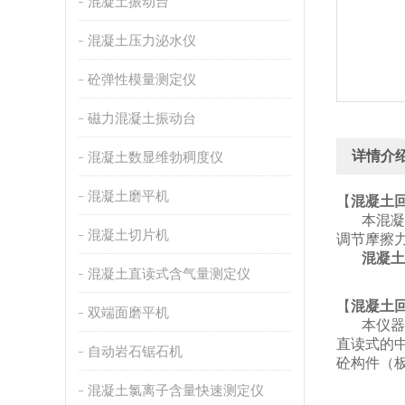
混凝土振动台
混凝土压力泌水仪
砼弹性模量测定仪
磁力混凝土振动台
详情介
混凝土数显维勃稠度仪
混凝土磨平机
【
混凝土
本混凝土
混凝土切片机
调节摩擦
混凝土
混凝土直读式含气量测定仪
【
混凝土
双端面磨平机
本仪器
直读式的中
自动岩石锯石机
砼构件（
混凝土氯离子含量快速测定仪