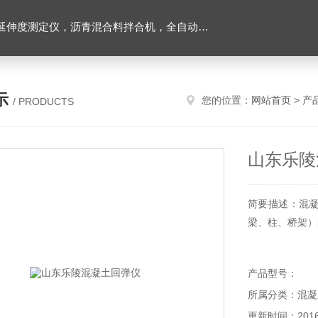
离心式抽提仪，马歇尔电动击实仪，车辙试验成型机，连续式路面八轮平整度仪，商品混凝土搅拌站试验仪器，试模
示
您的位置：
网站首页
>
产
/ PRODUCTS
山东乐陵
简要描述：混
梁、柱、桥架）
产品型号：
所属分类：混凝
更新时间：2016-