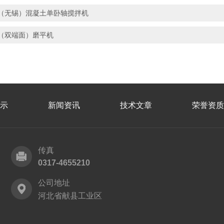
（无锡）混凝土单卧轴搅拌机
（双端面）磨平机
示
新闻资讯
技术文章
荣誉资质
传真
0317-4655210
公司地址
河北省献县工业区