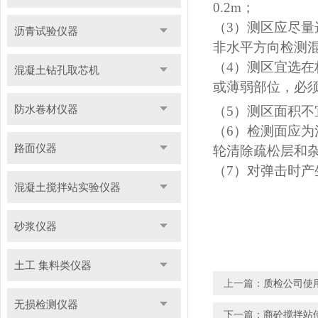
0.2m；
（3）测区应尽
沥青试验仪器
非水平方向检测
（4）测区宜选
混凝土钻孔取芯机
或薄弱部位，必
防水卷材仪器
（5）测区面积不宜
（6）检测面应
路面仪器
轮清除疏松层和
（7）对弹击时
混凝土搅拌站实验仪器
砂浆仪器
土工 集料类仪器
上一篇：
质检公司使
无损检测仪器
下一篇：
商砼搅拌站使