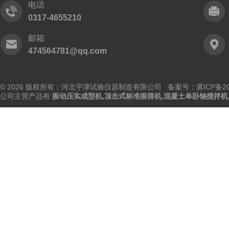
电话
0317-4655210
邮箱
474564781@qq.com
© 2026 版权所有：河北宇津试验仪器制造有限公司
备案号：冀ICP备202
公司主营产品有:
振动压实成型机
,
顶击式标准振筛机
,
混凝土单卧轴搅拌机