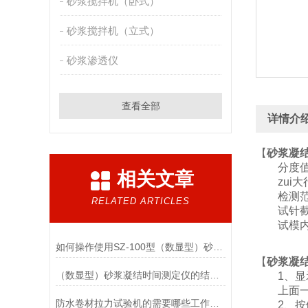
砂浆搅拌机（卧式）
砂浆搅拌机（立式）
砂浆渗透仪
查看全部
详情介
【
砂浆凝
分度值：
相关文章
zui大行
检测范围
RELATED ARTICLES
试针截面
试模内径、
如何操作使用SZ-100型（数显型）砂浆凝结时间测定仪
【
砂浆凝
（数显型）砂浆凝结时间测定仪的结构及使用
1、显
上面一行
防水卷材拉力试验机的需要哪些工作条件
2、按