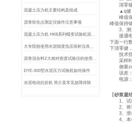
清零键：
混凝土压力机主要结构及组成
▲q健：
峰值保持
沥青软化点测定仪操作注意事项
峰值保持
3、测
混凝土压力机 HKB系列蠕变试验机混凝土压力机
接通电源
下面一行
大专院校使用水泥细度负压筛析仪具体参数
下清零健
技术指
沥青混合料Z大相对密度试验仪的使用方法
采样时
侧量zui
DYE-300型水泥压力试验机如何操作
误差：小
电源：交流
水泥电动抗折机 简介及常见故障排除
【
砂浆凝
1、试验
2、将试
3、滑动
4、本仪