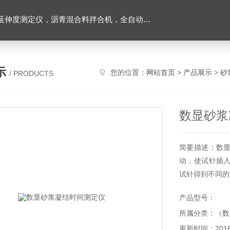
离心式抽提仪，马歇尔电动击实仪，车辙试验成型机，连续式路面八轮平整度仪，商品混凝土搅拌站试验仪器，试模
示
您的位置：
网站首页
>
产品展示
>
砂
/ PRODUCTS
数显砂浆
简要描述：数
动，使试针插
试针得到不同的
产品型号：
所属分类：（数
更新时间：2016-