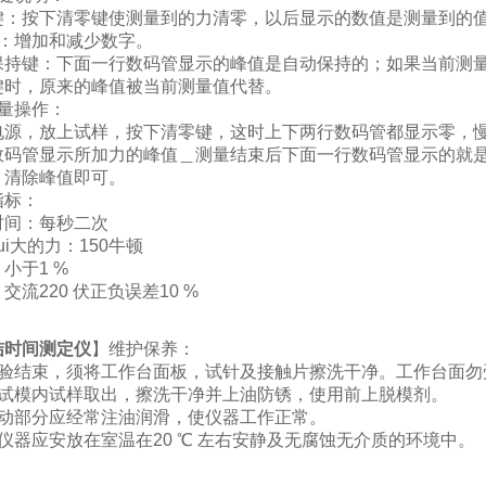
按下清零键使测量到的力清零，以后显示的数值是测量到的值
增加和减少数字。
键：下面一行数码管显示的峰值是自动保持的；如果当前测量值
键时，原来的峰值被当前测量值代替。
量操作：
，放上试样，按下清零键，这时上下两行数码管都显示零，慢
数码管显示所加力的峰值＿测量结束后下面一行数码管显示的就
，清除峰值即可。
标：
间：每秒二次
大的力：150牛顿
于1 %
220 伏正负误差10 %
结时间测定仪
】维护保养：
结束，须将工作台面板，试针及接触片擦洗干净。工作台面勿
模内试样取出，擦洗干净并上油防锈，使用前上脱模剂。
部分应经常注油润滑，使仪器工作正常。
器应安放在室温在20 ℃ 左右安静及无腐蚀无介质的环境中。