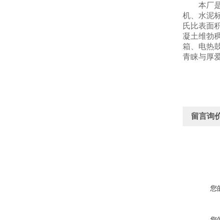
本厂是
机、水泥
氏比表面
凝土维勃
箱、电热
青睐与厚
留言询
您
您