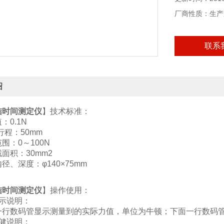
厂商性质：生产
联系
绍
结时间测定仪
】技术标准：
0.1N
程：50mm
：0～100N
积：30mm2
深度：φ140×75mm
结时间测定仪
】操作使用：
示说明：
数码管显示测量到的实际力值，单位为牛顿；下面一行数码管
健说明：