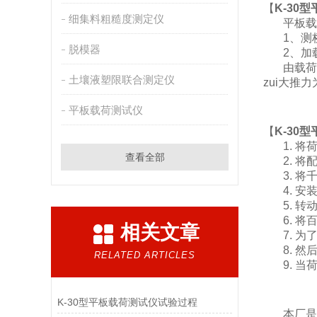
【
K-30
细集料粗糙度测定仪
平板载荷
1、测桥
脱模器
2、加载
由载荷板
土壤液塑限联合测定仪
zui大推
平板载荷测试仪
【
K-30
1. 将
查看全部
2. 将
3. 将
4. 安
5. 转
6. 将
相关文章
7. 为了
8. 然后
RELATED ARTICLES
9. 当
K-30型平板载荷测试仪试验过程
本厂是