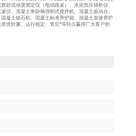
泥胶砂流动度测定仪（电动跳桌）、水泥负压筛析仪、
抗渗仪、混凝土单卧轴强制式搅拌机、混凝土振动台、
、混凝土锯石机、混凝土标准养护箱、混凝土加速养护
质优价廉、运行稳定、售后*等特点赢得广大客户的