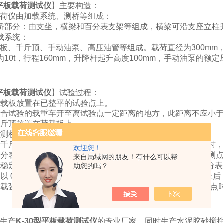
型平板载荷测试仪
】主要构造：
仪由加载系统、测桥等组成：
部分：由支坐，横梁和百分表支架等组成，横梁可沿支座立柱
系统：
、千斤顶、手动油泵、高压油管等组成。载荷直径为300mm，
力为10t，行程160mm，升降杆起升高度100mm，手动油泵的额定
型平板载荷测试仪
】试验过程：
荷载板放置在已整平的试验点上。
配合试验的载重车开至离试验点一定距离的地方，此距离不应小于
千斤顶放置在荷载板上。
装测桥，使之处于大致与试验点对称的位置。
动千斤顶的降升丝杆，使之与载重车后部大梁接触。高度不够时
欢迎您！
百分表安装在百分表支架上，并使百分表侧杆垂直落至荷载板测
来自局域网的朋友！有什么可以帮
稳定荷载板先加一定的载荷（0.01Mpa）然后卸除，读取百
助您的吗？
以 0.04 Mpa 作为荷载增量，分级加载。等该荷载下沉量终
荷载强度超过估计的现场实际zui大的接触力，或达到地基屈服点
生产
K-30型平板载荷测试仪
的专业厂家，同时生产水泥胶砂搅