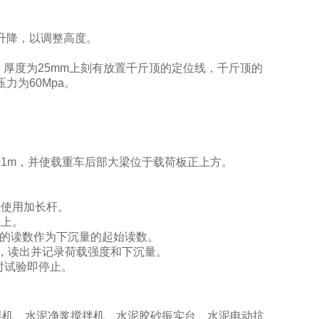
升降，以调整高度。
厚度为25mm上刻有放置千斤顶的定位线，千斤顶的
压力为60Mpa。
1m，并使载重车后部大梁位于载荷板正上方。
，使用加长杆。
点上。
分表的读数作为下沉量的起始读数。
止后，读出并记录荷载强度和下沉量。
时试验即停止。
拌机、水泥净浆搅拌机、水泥胶砂振实台、水泥电动抗