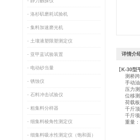
静力触探仪
洛杉矶磨耗试验机
集料加速磨光机
土壤液塑限塑测定仪
详情介
亚甲蓝试验装置
电动砂当量
【
K-30
测桥跨度
锈蚀仪
手动油泵
压力测试
石料冲击试验仪
位移测试
荷载板直
粗集料分样器
千斤顶加
千斤项行
细集料棱角性测定仪
重量：约
细集料吸水性测定仪（饱和面）