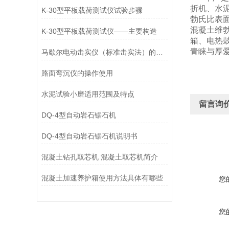
折机、水
K-30型平板载荷测试仪试验步骤
勃氏比表
混凝土维
K-30型平板载荷测试仪——主要构造
箱、电热
青睐与厚
马歇尔电动击实仪（标准击实法）的成型步骤
路面弯沉仪的操作使用
水泥试验小磨适用范围及特点
留言询
DQ-4型自动岩石锯石机
DQ-4型自动岩石锯石机说明书
混凝土钻孔取芯机 混凝土取芯机简介
混凝土加速养护箱使用方法具体有哪些
您
您