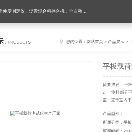
离心式抽提仪，马歇尔电动击实仪，车辙试验成型机，连续式路面八轮平整度仪，商品混凝土搅拌站试验仪器，试模
示
您的位置：
网站首页
>
产品展示
>
/ PRODUCTS
平板载荷
简要描述：平
击，测杆部分
盖，置于室内干
产品型号：
所属分类：平板
更新时间：2016-