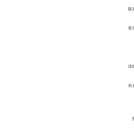
联
常
详
补