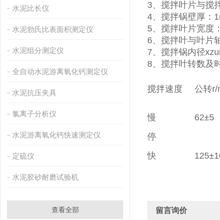
3、搅拌叶片与搅拌
水泥比长仪
4、搅拌锅壁厚：1
5、搅拌叶片宽度：
水泥勃氏比表面积测定仪
6、搅拌叶与叶片轴
水泥组分测定仪
7、搅拌锅内径xzu
8、搅拌叶转数及
全自动水泥游离氧化钙测定仪
搅拌速度
公转r/
水泥抗压夹具
氯离子分析仪
慢
62±5
水泥游离氧化钙快速测定仪
停
快
125±1
定硫仪
水泥胶砂耐磨试验机
查看全部
留言询价