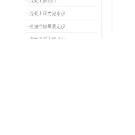
混凝土振动台
混凝土压力泌水仪
砼弹性模量测定仪
磁力混凝土振动台
详情介
混凝土数显维勃稠度仪
混凝土磨平机
【产品型
混凝土切片机
【产品简
SLQ-4
混凝土直读式含气量测定仪
资料，第
石、陶瓷
双端面磨平机
【技术参
自动岩石锯石机
1、主轴电
2、切刀转
混凝土氯离子含量快速测定仪