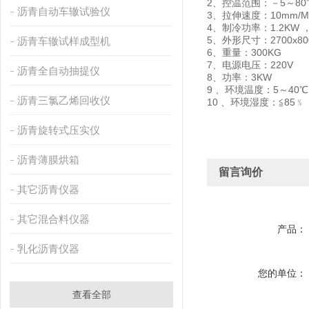
2、控温范围：－5～80℃
沥青自动车辙试验仪
3、拉伸速度：10mm/Min
4、制冷功率：1.2KW
5、外形尺寸：2700x800x
沥青车辙试样成型机
6、重量：300KG
7、电源电压：220V
沥青全自动抽提仪
8、功率：3KW
9 、环境温度：5～40℃
沥青三氯乙烯回收仪
10 、环境湿度：≦85﹪
沥青旋转式压实仪
沥青薄膜烘箱
留言询价
其它沥青仪器
其它混合料仪器
产品：
乳化沥青仪器
您的单位：
查看全部