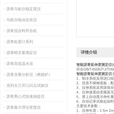
沥青马歇尔稳定度仪
马歇尔电动击实仪
沥青混合料拌合机
沥青粘度计系列
详情介绍
沥青蜡含量测定仪
沥青高低温水浴
智能沥青延伸度测定仪
符合GB/T4508JTJ/
智能沥青延伸度测定仪
沥青含量分析仪（燃烧炉）
1、制冷系统采用进口
2、优质不锈钢底板，
克利夫兰开口闪点试验仪
3、拉伸系统采用滚珠
4、拉伸速度由变频器
沥青离心式快速抽提仪
5、屏上自动显示伸长
6、自动记录试验起始
主要技术参数：
沥青最大理论密度仪
1、拉伸长度：1.5m 2