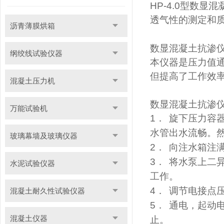
HP
-4.0
型
数显
混
透气性的测定和
沥青薄膜烘箱
数显混凝土
抗渗
纲绞线试验仪器
本仪器是压力值
但提高了工作效
混凝土压力机
数显
混凝土
抗渗
万能试验机
1
．
旋下压力容器
水管出水流畅。
玻璃幕墙及玻璃仪器
2
．
向注水箱注
3
．
将水泵上二
水泥试验仪器
工作。
4
．
调节电接点
混凝土耐久性试验仪器
5
．
通电，起动
混凝土仪器
止。