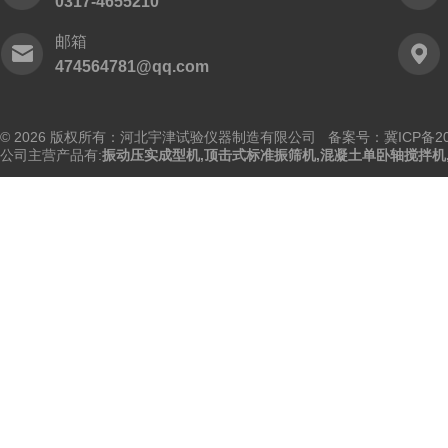
0317-4655210
邮箱
474564781@qq.com
© 2026 版权所有：河北宇津试验仪器制造有限公司
备案号：冀ICP备202
公司主营产品有:
振动压实成型机
,
顶击式标准振筛机
,
混凝土单卧轴搅拌机