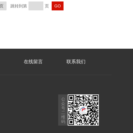
页
跳转到第
页
在线留言
联系我们
公
众
号
二
维
码