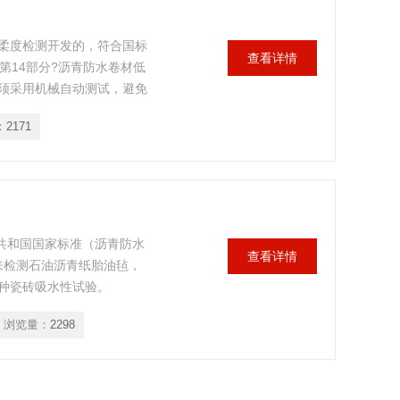
柔度检测开发的，符合国标
查看详情
法中第14部分?沥青防水卷材低
须采用机械自动测试，避免
产企业检测产品质量必须设
：
2171
民共和国国家标准（沥青防水
查看详情
用来检测石油沥青纸胎油毡，
种瓷砖吸水性试验。
浏览量：
2298