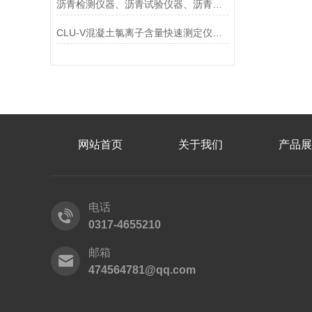
沥青检测仪器、沥青试验仪器、沥青混合料仪器、沥青集料试验仪器
CLU-V混凝土氯离子含量快速测定仪适用范围及执行标准
网站首页
关于我们
产品展
电话
0317-4655210
邮箱
474564781@qq.com