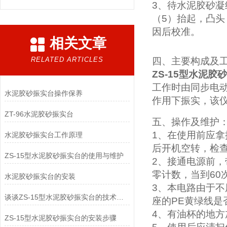
3
、待水泥胶砂凝
（
5
）抬起，凸头
因后校准。
相关文章
RELATED ARTICLES
四、主要构成及
ZS-15
型水泥胶砂
工作时由同步电
水泥胶砂振实台操作保养
作用下振实，该
ZT-96水泥胶砂振实台
五、操作及维护
1
、在使用前应拿
水泥胶砂振实台工作原理
后开机空转，检
ZS-15型水泥胶砂振实台的使用与维护
2
、接通电源前，
零计数，当到
60
水泥胶砂振实台的安装
3
、本电路由于不
谈谈ZS-15型水泥胶砂振实台的技术参数和工作原理
座的
PE
黄绿线是
4
、有油杯的地方
ZS-15型水泥胶砂振实台的安装步骤