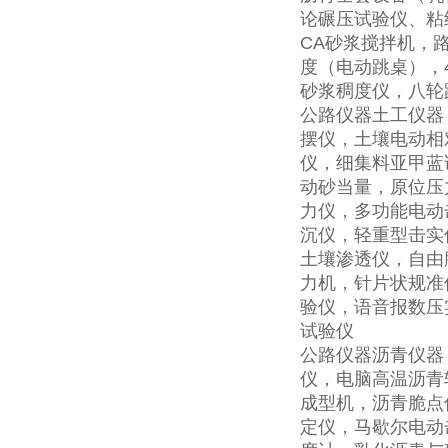
论碾压试验仪、粘
CA砂浆搅拌机，
度（电动跳桌），
砂浆稠度仪，八轮
公路仪器土工仪器
摆仪，土壤电动相
仪，细集料亚甲蓝
动砂当量，原位压
力仪，多功能电动
沉仪，轻重型击实
土壤渗透仪，自由
力机，针片状规准
验仪，语音报数压
试验仪
公路仪器沥青仪器
仪，电脑高温沥青
成型机，沥青脆点
定仪，马歇尔电动