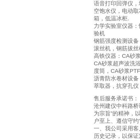
语音打印回弹仪，
空饱水仪，电动取
箱，低温冰柜.
力学实验室仪器：
验机
钢筋强度检测设备
滚丝机，钢筋拔丝
高铁仪器：CA砂
CA砂浆超声波洗
度筒，CA砂浆PT
沥青防水卷材设备
萃取器，抗穿孔仪
售后服务承诺书：
沧州建仪中科路桥
为宗旨”的精神，以
户至上、遵信守约
一、我公司采用客
历史记录，以保证