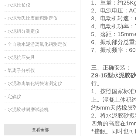
1
、重量：约
25K
水泥比长仪
2
、电源电压：
A
3
、电动机转速：
水泥勃氏比表面积测定仪
4
、电动机功率：
水泥组分测定仪
5
、落距：
15mm
6
、振动部分总重
全自动水泥游离氧化钙测定仪
7
、振动频率：
60
水泥抗压夹具
三、正确安装：
氯离子分析仪
ZS-15
型水泥胶砂
行。
水泥游离氧化钙快速测定仪
1
、按照国家标准
定硫仪
上。混凝土体积
约
5mm
天然橡胶
水泥胶砂耐磨试验机
2
、将水泥胶砂振
四角的高度在
1m
查看全部
*接触。同时也