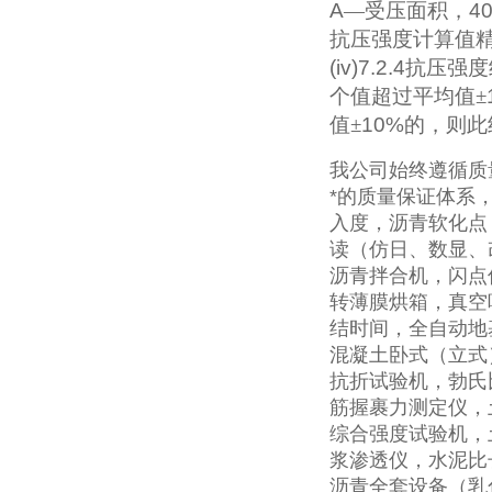
A
—受压面积，
4
抗压强度计算值
(iv)7.2.4
抗压强度
个值超过平均值±
值±
10%
的，则此
我公司始终遵循质
*的质量保证体系
入度，沥青软化点
读（仿日、数显、
沥青拌合机，闪点
转薄膜烘箱，真空
结时间，全自动地
混凝土卧式（立式
抗折试验机，勃氏
筋握裹力测定仪，
综合强度试验机，
浆渗透仪，水泥比
沥青全套设备（乳