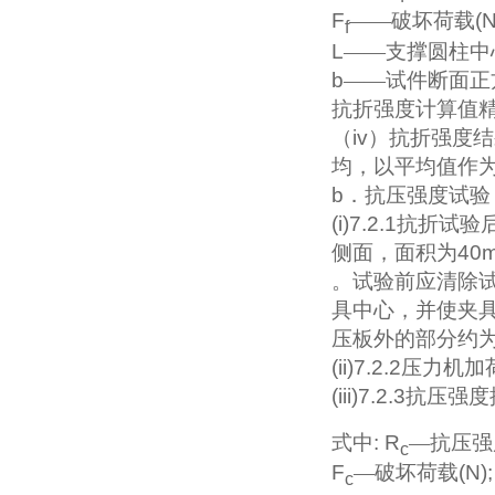
F
——破坏荷载
(
f
L
——支撑圆柱中
b
——试件断面正
抗折强度计算值
（
iv
）抗折强度结
均，以平均值作
b
．抗压强度试验
(i)7.2.1
抗折试验
侧面，面积为
40
。试验前应清除
具中心，并使夹
压板外的部分约
(ii)7.2.2
压力机加
(iii)7.2.3
抗压强度
式中
: R
—抗压强
c
F
—破坏荷载
(N);
c