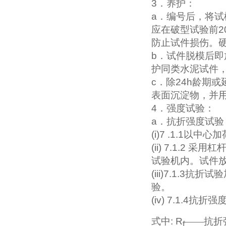
3
．养护：
a
．编号后，将试
应在破型试验前
2
防止试件损伤。
b
．试件脱模后即
护同类水泥试件
c
．除
24h
龄期或
表面沉淀物，并
4
．强度试验：
a
．抗折强度试验
(i)7 .1.1
以中心加
(ii) 7.1.2
采用杠
试验机内。试件
(iii)7.1.3
抗折试验
验。
(iv) 7.1.4
抗折强
式中
: R
——抗折
f