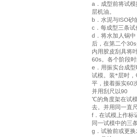
a
．成型前将试模
层机油。
b
．水泥与
ISO
砂
c
．每成型三条试
d
．将水加人锅中
后，在第二个
30s
内用胶皮刮具将
60s
。各个阶段时
e
．用振实台成型
试模。装*层时，
平，接着振实
60
并用刮尺以
90
℃的角度架在试
去。并用同一直
f
．在试模上作标
同一试模中的三
g
．试验前或更换