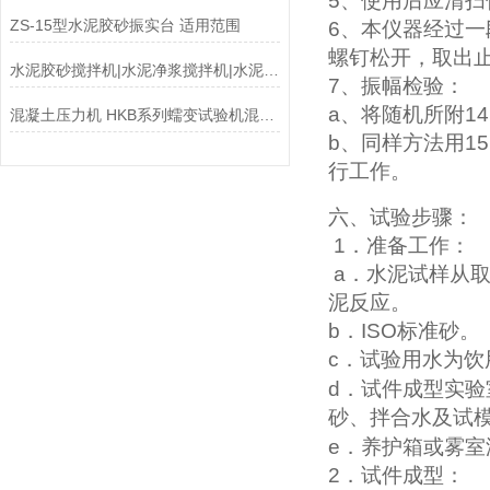
5
、使用后应清扫
ZS-15型水泥胶砂振实台 适用范围
6
、本仪器经过一
螺钉松开，取出
水泥胶砂搅拌机|水泥净浆搅拌机|水泥胶砂振实台
7
、振幅检验：
a
、将随机所附
1
混凝土压力机 HKB系列蠕变试验机混凝土压力机
b
、同样方法用
1
行工作。
六、
试验步骤：
1
．准备工作：
a
．水泥试样从
泥反应。
b
．
ISO
标准砂。
c
．试验用水为饮
d
．试件成型实验
砂、拌合水及试
e
．养护箱或雾室
2
．试件成型：