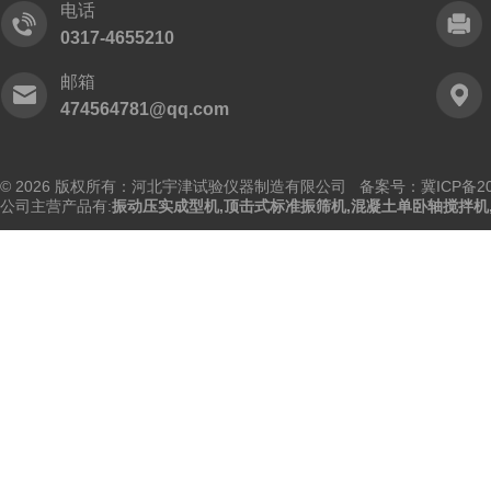
电话
0317-4655210
邮箱
474564781@qq.com
© 2026 版权所有：河北宇津试验仪器制造有限公司
备案号：冀ICP备202
公司主营产品有:
振动压实成型机
,
顶击式标准振筛机
,
混凝土单卧轴搅拌机