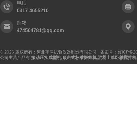
电话
0317-4655210
邮箱
474564781@qq.com
© 2026 版权所有：河北宇津试验仪器制造有限公司
备案号：冀ICP备202
公司主营产品有:
振动压实成型机
,
顶击式标准振筛机
,
混凝土单卧轴搅拌机