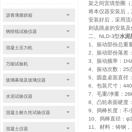
架之间宜填垫圈（
将本仪器安装后，
沥青薄膜烘箱
安装好后，采用流动
则该跳桌的安装及
纲绞线试验仪器
二、NLD-3型
水泥
1、振动部份总重量：4
混凝土压力机
2、振动部份落差：1
3、振动频率：1H
万能试验机
4、振动次数：25
5、圆盘桌面直径：φ
玻璃幕墙及玻璃仪器
6、包装尺寸：440×
7、毛重/净重：26
水泥试验仪器
8、凸轮表面硬度：
9、捣棒长度：不小
混凝土耐久性试验仪器
10、捣棒直径：φ2
11、材料：铸钢
混凝土仪器