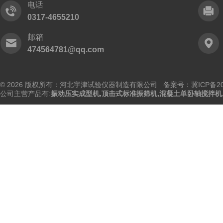
电话
0317-4655210
邮箱
474564781@qq.com
© 2026 版权所有：河北宇津试验仪器制造有限公司
备案号：冀ICP备202
公司主营产品有:
振动压实成型机
,
顶击式标准振筛机
,
混凝土单卧轴搅拌机