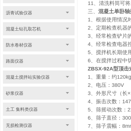
11、清洗料筒可
三、
混凝土单卧轴
沥青试验仪器
1、根据使用情况
2、定期检查机器
混凝土钻孔取芯机
3、经常检查铲片
4、经常检查电器
防水卷材仪器
5、搅拌机长期使
6、在搅拌过程中
路面仪器
ZBSX-92A型顶
1、重量：约120k
混凝土搅拌站实验仪器
2、电压：380V
3、外形尺寸（长×宽
砂浆仪器
4、振击次数：14
土工 集料类仪器
5、筛摇动次数：2
6、筛子直径：300
无损检测仪器
7、筛子震幅：8m