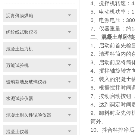
4、搅拌机转速：4
5、电动机功率：1
沥青薄膜烘箱
6、电源电压：380
7、仪器重量：约1
纲绞线试验仪器
二、
混凝土单卧轴
1、启动前首先检
混凝土压力机
2、清理料筒内的
3、启动前应将筒
万能试验机
4、搅拌轴旋转方
5、装入的混凝土
玻璃幕墙及玻璃仪器
6、根据搅拌时间
7、按动启动按钮
水泥试验仪器
8、达到调定时间
9、卸料时应先停
混凝土耐久性试验仪器
筒外。
10、拌合料排净
混凝土仪器