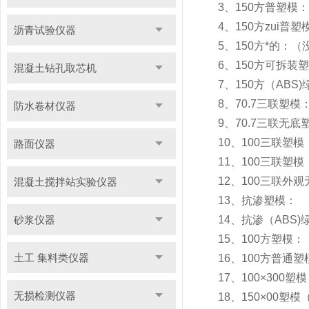
3、150方普塑
4、150方zui
沥青试验仪器
5、150方*的：（
6、150方可拆装
混凝土钻孔取芯机
7、150方（ABS
8、70.7三联塑
防水卷材仪器
9、70.7三联无
10、100三联
路面仪器
11、100三联
12、100三联外
混凝土搅拌站实验仪器
13、抗渗塑模：
砂浆仪器
14、抗渗（ABS
15、100方塑模
土工 集料类仪器
16、100方普通
17、100×30
无损检测仪器
18、150×00塑