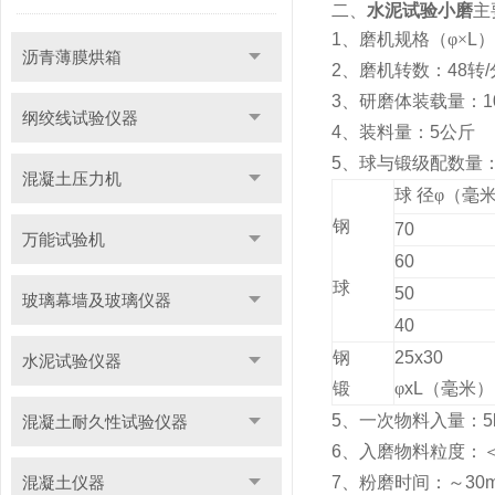
二、
水泥试验小磨
主
1
、磨机规格（φ×
L
）
沥青薄膜烘箱
2
、磨机转数：
48
转
/
3
、研磨体装载量：
1
纲绞线试验仪器
4
、装料量：
5
公斤
5
、球与锻级配数量
混凝土压力机
球
径φ（毫
钢
70
万能试验机
60
球
50
玻璃幕墙及玻璃仪器
40
钢
25x30
水泥试验仪器
锻
φ
xL
（毫米）
5
、一次物料入量：
5
混凝土耐久性试验仪器
6
、入磨物料粒度：
混凝土仪器
7
、粉磨时间：～
30m