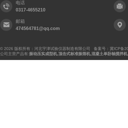
电话
0317-4655210
邮箱
474564781@qq.com
© 2026 版权所有：河北宇津试验仪器制造有限公司
备案号：冀ICP备202
公司主营产品有:
振动压实成型机
,
顶击式标准振筛机
,
混凝土单卧轴搅拌机