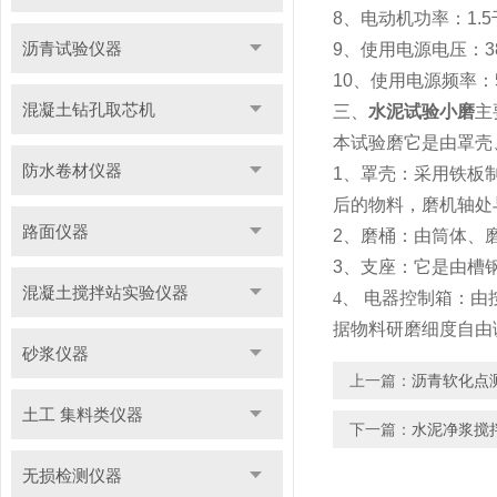
8
、电动机功率：
1.5
沥青试验仪器
9
、使用电源电压：
3
10
、使用电源频率：
混凝土钻孔取芯机
三、
水泥试验小磨
主
本试验磨它是由罩壳
防水卷材仪器
1
、罩壳：采用铁板
后的物料，磨机轴处
路面仪器
2
、磨桶：由筒体、
3
、支座：它是由槽
混凝土搅拌站实验仪器
4
、
电器控制箱：由
据物料研磨细度自由
砂浆仪器
上一篇：
沥青软化点
土工 集料类仪器
下一篇：
水泥净浆搅
无损检测仪器