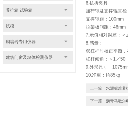
6.抗折夹具：
养护箱 试验箱
加荷辊及支撑辊直径：
支撑辊距：100mm
试模
拉架板间距：46mm
7.示值相对误差：＜
砌墙砖专用仪器
8.感量：
双杠杆时校正平衡，在
建筑门窗及墙体检测仪器
杠杆倾角：＞1／50
9.外形尺寸：1075mm
10.净重：约85kg
上一篇：
水泥标准养
下一篇：
沥青马歇尔