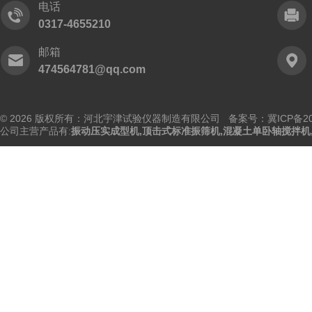
电话
0317-4655210
邮箱
474564781@qq.com
© 2026 版权所有：河北宇津试验仪器制造有限公司
备案号：冀ICP备202
公司主营产品有:
振动压实成型机
,
顶击式标准振筛机
,
混凝土单卧轴搅拌机