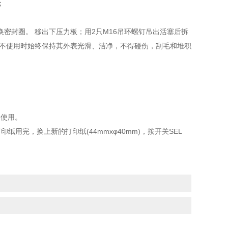
；
密封圈。 移出下压力板；用2只M16吊环螺钉吊出活塞后拆
在不使用时始终保持其外表光滑、洁净，不得碰伤，刮毛和堆积
中使用。
用完，换上新的打印纸(44mmxφ40mm)，按开关SEL