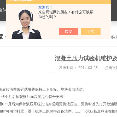
欢迎您！
离心式抽提仪，马歇尔电动击实仪，车辙试验成型机，连续式路面八轮平整度仪，商品混凝土搅拌站试验仪器，试模
来自局域网的朋友！有什么可以帮
助您的吗？
章
您的位
/ ARTICLE
混凝土压力试验机维护
发布时间： 2014-03-25 点击次数
束后须清理破碎试块并保持上下压板、垫块表面清洁。
2~3个月后须观察油面高度是否符合要求。
用6个月后为保持液压系统的洁净必须更换液压油。更换时首先打开放油
用时可用塑料罩，罩于机体上以保持设备洁净。上、下承压板及球座在擦