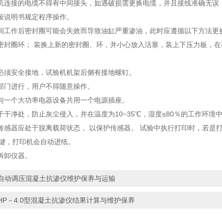
机连接的电缆不得有中间接头，如遇破损需更换电缆，并且接线准确无误
按说明书规定程序操作。
间工作后密封圈可能会失效而导致油缸严重渗油，此时应遵循以下方法更换
密封圈环； 装换上新的密封圈、环，并小心放入活塞，装上下压力板，
必须安全接地，试验机机架后侧有接地螺钉。
部门进行，用户不得随意操作。
与一个大功率电器设备共用一个电源插座。
于干净处，防止灰尘侵入，并在温度为10~35℃，湿度≤80％的工作环境
感器应处于脱离载荷状态， 以保护传感器。 试验中执行打印时，若是打印纸
F键，打印机会自动进纸。
拆卸仪器。
自动调压混凝土抗渗仪维护保养与运输
HP－4.0型混凝土抗渗仪结果计算与维护保养