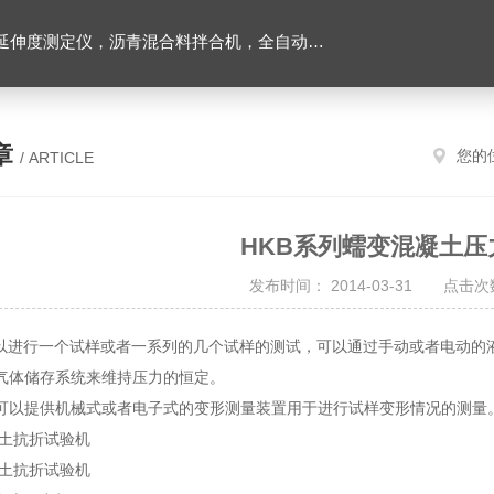
离心式抽提仪，马歇尔电动击实仪，车辙试验成型机，连续式路面八轮平整度仪，商品混凝土搅拌站试验仪器，试模
章
您的
/ ARTICLE
HKB系列蠕变混凝土压
发布时间： 2014-03-31 点击次数
可以进行一个试样或者一系列的几个试样的测试，可以通过手动或者电动的
气体储存系统来维持压力的恒定。
可以提供机械式或者电子式的变形测量装置用于进行试样变形情况的测量
凝土抗折试验机
凝土抗折试验机