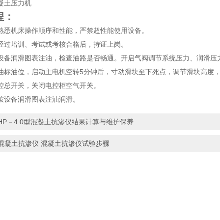
凝土压力机
程：
熟悉机床操作顺序和性能，严禁超性能使用设备。
经过培训、考试或考核合格后，持证上岗。
设备润滑图表注油，检查油路是否畅通。开启气阀调节系统压力、润滑压
油标油位，启动主电机空转5分钟后，寸动滑块至下死点，调节滑块高度
控总开关，关闭电控柜空气开关。
按设备润滑图表注油润滑。
HP－4.0型混凝土抗渗仪结果计算与维护保养
混凝土抗渗仪 混凝土抗渗仪试验步骤