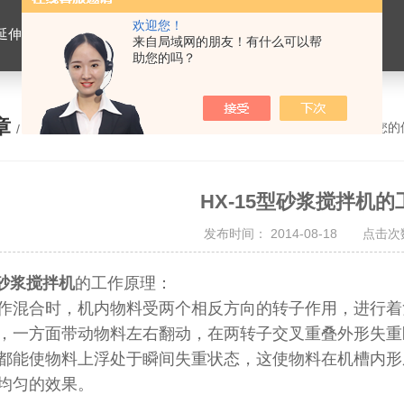
欢迎您！
离心式抽提仪，马歇尔电动击实仪，车辙试验成型机，连续式路面八轮平整度仪，商品混凝土搅拌站试验仪器，试模
来自局域网的朋友！有什么可以帮
助您的吗？
章
您的
/ ARTICLE
HX-15型砂浆搅拌机
发布时间： 2014-08-18 点击次数
型砂浆搅拌机
的工作原理：
作混合时，机内物料受两个相反方向的转子作用，进行着
，一方面带动物料左右翻动，在两转子交叉重叠外形失重
都能使物料上浮处于瞬间失重状态，这使物料在机槽内形
均匀的效果。