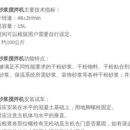
型砂浆搅拌机
主要
技术指标：
叶转速：
48
±
2r/min
筒容量：
15L
时间可以根据用户需要自行设定。
：约
100
公斤
型砂浆搅拌机
功能特点：
够满足不同性能要求的干粉砂浆、干粉物料、干粉粘合剂
砂浆、保温系统所需砂浆、装饰砂浆等各种干粉砂浆；并
型砂浆搅拌机
安装试车：
器应安装在水平的混凝土基础上，用地脚螺栓固定。
时应注意主机体与水平的垂直。
后检查各部位螺栓有无松动及主机仓门是否紧固，如有请