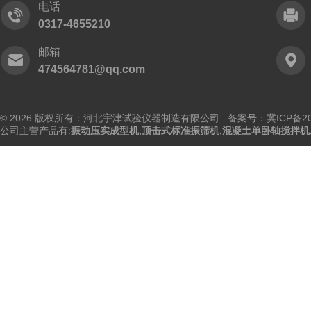
电话
0317-4655210
邮箱
474564781@qq.com
© 2026 版权所有：河北宇津试验仪器制造有限公司
备案号：冀ICP备202
公司主营产品有:
振动压实成型机
,
顶击式标准振筛机
,
混凝土单卧轴搅拌机