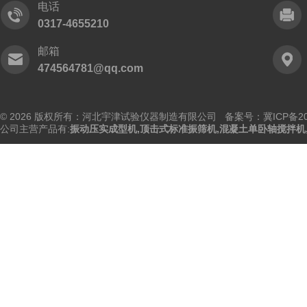
电话
0317-4655210
邮箱
474564781@qq.com
© 2026 版权所有：河北宇津试验仪器制造有限公司
备案号：冀ICP备202
公司主营产品有:
振动压实成型机
,
顶击式标准振筛机
,
混凝土单卧轴搅拌机