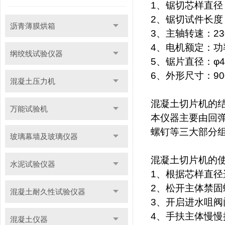
1
、锯切芯样直径
2
、锯切试件长度
沥青薄膜烘箱
3
、主轴转速：
23
4
、电机额定：功
纲绞线试验仪器
5
、锯片直径：
φ4
6
、外形尺寸：
90
混凝土压力机
混凝土切片机的
万能试验机
本仪器主要由回
螺钉等三大部分
玻璃幕墙及玻璃仪器
混凝土切片机的
水泥试验仪器
1
、根据芯样直径
2
、松开主体禁固
混凝土耐久性试验仪器
3
、开启进水咀阀
4
、手扶主体慢慢
混凝土仪器