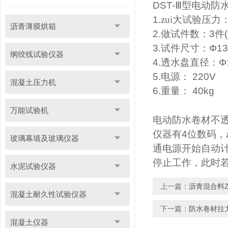
DST-
Ⅲ型电动防
1.
zui大试验压力
沥青薄膜烘箱
2.
做试件数：
3
件
(
3.
试件尺寸：
Φ1
纲绞线试验仪器
4.
透水盘直径：
Φ
5.
电源：
220V
混凝土压力机
6.
重量：
40kg
万能试验机
电动防水卷材不
仪器有
4
位数码，
玻璃幕墙及玻璃仪器
通电源开始自动
停止工作，此时
水泥试验仪器
上一篇：
沥青混合料
混凝土耐久性试验仪器
下一篇：
防水卷材拉
混凝土仪器