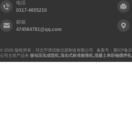
电话
0317-4655210
邮箱
474564781@qq.com
© 2026 版权所有：河北宇津试验仪器制造有限公司
备案号：冀ICP备202
公司主营产品有:
振动压实成型机
,
顶击式标准振筛机
,
混凝土单卧轴搅拌机