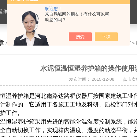
欢迎您！
离心式抽提仪，马歇尔电动击实仪，车辙试验成型机，连续式路面八轮平整度仪，商品混凝土搅拌站试验仪器，试模
来自局域网的朋友！有什么可以帮
助您的吗？
章
您的位置：
网站首页
>
/ ARTICLE
水泥恒温恒湿养护箱的操作使用
发布时间： 2015-12-08 点击次数
恒湿养护箱是河北鑫路达路桥仪器厂按国家建筑工业
计制作的。它适用于各施工工地及科研、质检部门对
护工作。
温恒湿养护箱采用先进的智能化温湿度控制系统，能
全自动切换工作，实现箱内温度、湿度的动态平衡，