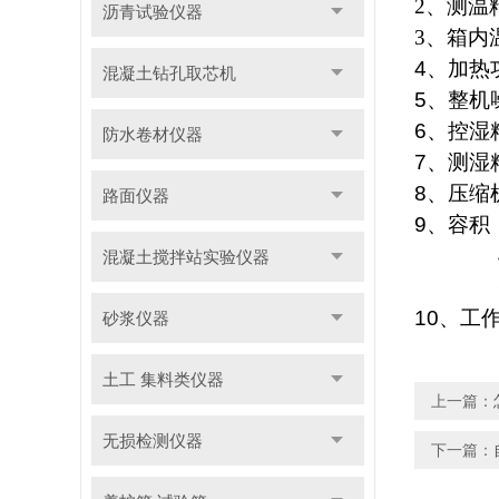
2
、
测温
沥青试验仪器
3
、
箱
内
4
、加热
混凝土钻孔取芯机
5
、整机
6
、控湿
防水卷材仪器
7
、测湿
8
、压缩
路面仪器
9
、容积
40
混凝土搅拌站实验仪器
60
10
、工
砂浆仪器
土工 集料类仪器
上一篇：
无损检测仪器
下一篇：