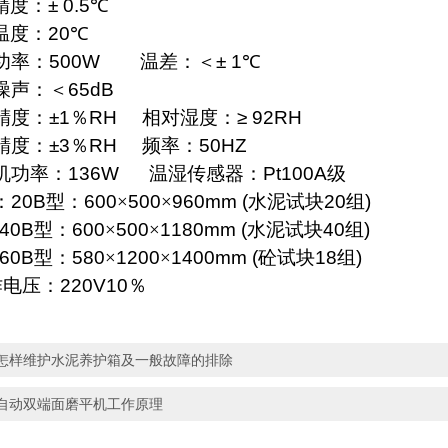
精度：
± 0.5
℃
温度：
20
℃
功率：
500W
温差：＜
± 1
℃
噪声：＜
65dB
精度：
±1
％
RH
相对湿度：
≥ 92RH
精度：
±3
％
RH
频率：
50HZ
机功率：
136W
温湿传感器：
Pt100A
级
：
20B
型：
600
×
500
×
960mm (
水泥
试块
20
组
)
B
型：
600
×
500
×
1180mm (
水泥
试块
40
组
)
B
型：
580
×
1200
×
1400mm (
砼试块
18
组
)
作电压：
220V10
％
怎样维护水泥养护箱及一般故障的排除
自动双端面磨平机工作原理