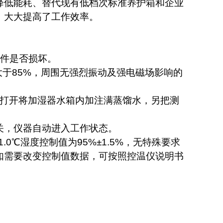
降低能耗、替代现有低档次标准养护箱和企业
，大大提高了工作效率。
件是否损坏。
大于
85%
，周围无强烈振动及强电磁场影响的
打开将加湿器水箱内加注满蒸馏水，另把测
关，仪器自动进入工作状态。
1.0
℃
湿度控制值为
95%
±
1.5%
，无特殊要求
如需要改变控制值数据，可按照控温仪说明书