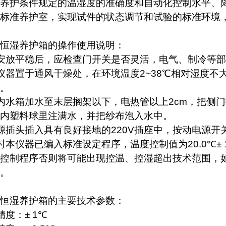
养护条件规定的温湿度的准确度和自动化控制水平、
标准养护室，实现试件的状态调节和试验的标准环境
恒湿养护箱的操作使用说明：
安放平稳后，应检查门开关是否灵活，电气、制冷等部
仪器置于通风干燥处，在环境温度
2~38
℃
相对湿度不
。
内水箱加水至末层搁架以下，电热管以上
2cm
，把侧门
内塑料球里注满水，并把纱布泡入水中。
源插头插入具有良好接地的
220V
插座中，按动电源开
时本仪器已编入标准设定程序，温度控制值为
20.0
℃
± 
控制程序否则将可能出现控温、控湿超出技术范围，
。
恒湿养护箱的主要技术参数：
精度：
± 1
℃