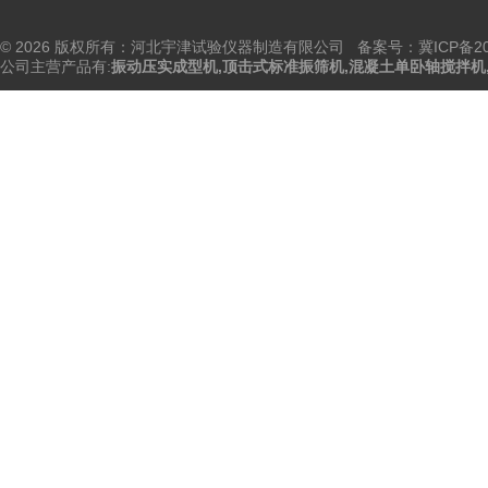
© 2026 版权所有：河北宇津试验仪器制造有限公司
备案号：冀ICP备202
公司主营产品有:
振动压实成型机
,
顶击式标准振筛机
,
混凝土单卧轴搅拌机