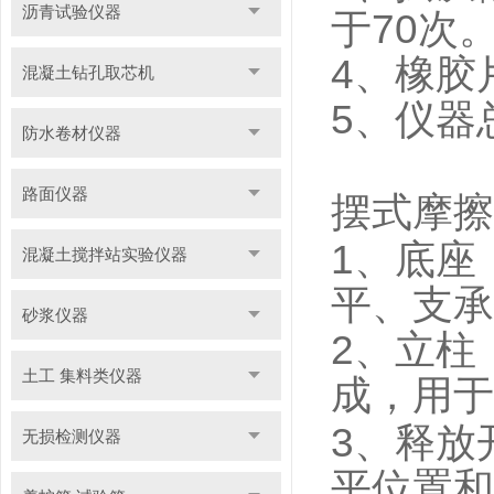
沥青试验仪器
70
于
次
4
、橡胶
混凝土钻孔取芯机
5
、仪器
防水卷材仪器
路面仪器
摆式摩擦
1
、底座
混凝土搅拌站实验仪器
平、支承
砂浆仪器
2
、立柱
土工 集料类仪器
成，用于
3
、释放
无损检测仪器
平位置和